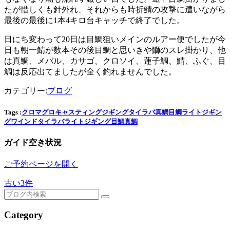
たが惜しくも針外れ、それからも時折鯖の攻撃に遭いながら
最後の最後に1本4キロ台キャッチで終了でした。
日にち変わって20日は目鯛狙いメインのルアー便でしたが今
日も朝一鯖が数本その後目鯛と思いきや鰤のスレ掛かり、他
は真鯛、メバル、カサゴ、クロソイ、蓮子鯛、鯖、ふぐ、目
鯛は反応出てましたが全く釣れませんでした。
カテゴリー:
ブログ
Tags :
クロマグロ
キャスティング
ジギング
タイラバ
真鯛
目鯛
ライトジギン
グ
ワインド
タイラバ
ライトジギング
目鯛
真鯛
ガイド空き状況
ご予約ページを開く
古い3件
Category