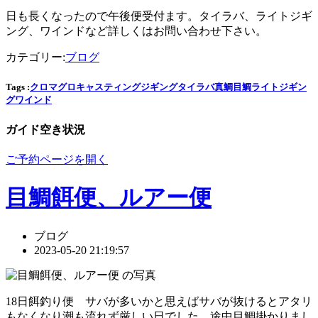
日も長くなったので午後便受付ます。タイラバ、ライトジギ
ング、ワインドなど詳しくはお問い合わせ下さい。
カテゴリー:
ブログ
Tags :
クロマグロ
キャスティング
ジギング
タイラバ
真鯛
目鯛
ライトジギン
グ
ワインド
ガイド空き状況
ご予約ページを開く
目鯛餌便、ルアー便
ブログ
2023-05-20 21:19:57
18日餌釣り便 サバが多いかと思えばサバが抜けるとアタリ
もなくなり潮も流れず厳しい日でした。途中目鯛掛かりまし