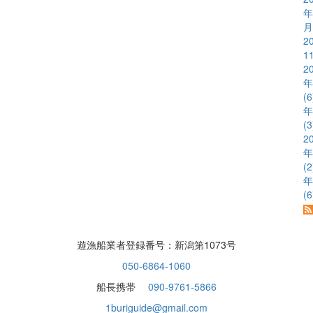
年
月
2
1
2
年
(6
年
(3
2
年
(2
年
(6
遊漁船業者登録番号：新潟第1073号
050-6864-1060
船長携帯
090-9761-5866
1buriguide@gmail.com