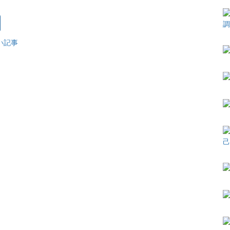
調
い記事
己