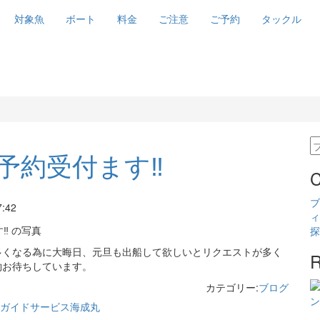
対象魚
ボート
料金
ご注意
ご予約
タックル
予約受付ます‼️
C
7:42
多くなる為に大晦日、元旦も出船して欲しいとリクエストが多く
R
約お待ちしています。
カテゴリー:
ブログ
ン
ガイドサービス
海成丸