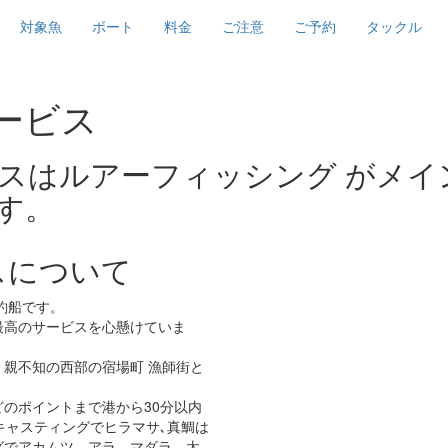
対象魚
ボート
料金
ご注意
ご予約
タックル
スはルアーフィッシング がメイ
す。
スについて
釣船です。
最高のサービスを心懸けていま
親不知の西部の宿場町 漁師街と
のポイントまで港から30分以内
キャスティングでヒラマサ､真鯛は
グでアカムツ、アラ、マダラ、太