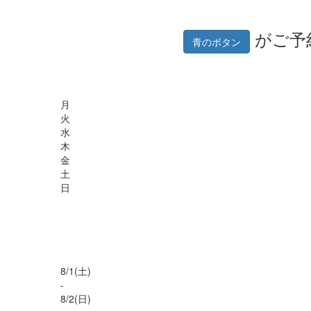
がご予
青のボタン
月
火
水
木
金
土
日
8/
1
(土)
-
8/
2
(日)