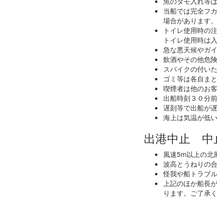
魚のタモ入れ等
当船では完全フカ
場合があります
トイレ使用時の
トイレ使用時は
急な悪天候やガ
飲酒やその他危
スパイクの付い
ゴミ等は各自ま
喫煙者は他のお
出船時刻３０分前
遅刻等で出船が
海上は気温が低
出港中止 中
風速5m以上の北
波高とうねりの合
怪我や船トラブ
上記のほか船長
ります。ご了承