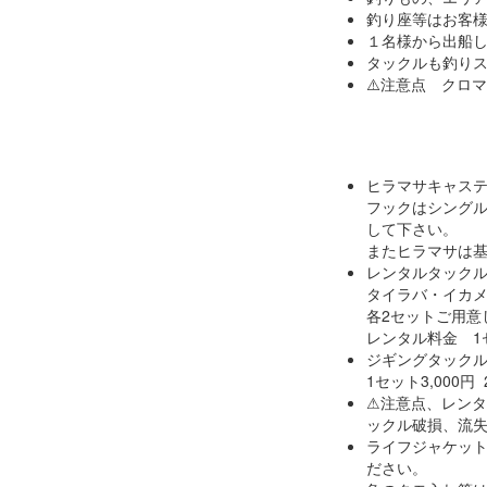
釣り座等はお客
１名様から出船
タックルも釣り
⚠️注意点 クロ
ヒラマサキャス
フックはシングル
して下さい。
またヒラマサは
レンタルタック
タイラバ・イカ
各2セットご用意
レンタル料金 1セ
ジギングタック
1セット3,000
⚠注意点、レンタ
ックル破損、流
ライフジャケッ
ださい。