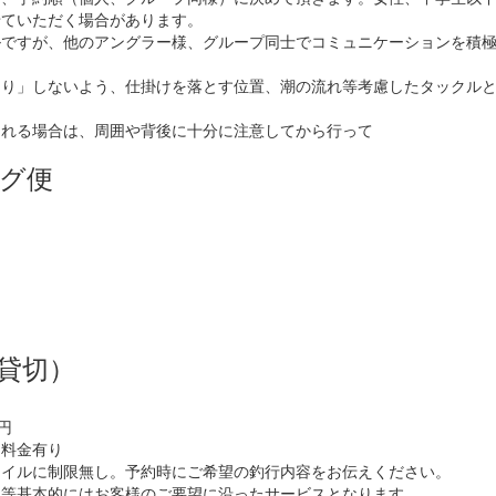
せていただく場合があります。
ルですが、他のアングラー様、グループ同士でコミュニケーションを積
つり」しないよう、仕掛けを落とす位置、潮の流れ等考慮したタックル
される場合は、周囲や背後に十分に注意してから行って
グ便
便
貸切）
0円
加料金有り
タイルに制限無し。予約時にご希望の釣行内容をお伝えください。
ア等基本的にはお客様のご要望に沿ったサービスとなります。