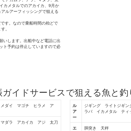
イカメタルでのアカイカ、9月か
ョアルアーフィッシングで狙える
度です。なので乗船時間の殆どで
ます。
願いします。出船中など電話に出
ット予約は停止していますので必
振ガイドサービスで狙える魚と釣
 メダイ マゴチ ヒラメ ア
ル
ジギング ライトジギン
ア
ラバ イカメタル ティ
ー
 マダラ アカイカ アジ 太刀
エ
胴突き 天秤