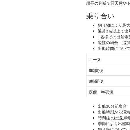
船長の判断で悪天候や
乗り合い
釣り物により最大
通常3名以上で出
1名様での出船希
遠征の場合、追
出船時間につい
コース
6時間便
8時間便
夜便 半夜便
出船30分前集合
出船時刻から帰港
時間延長は追加
季節により出船
釣り座について