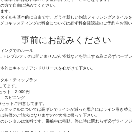
様の方で自由に決めてください。
します。
スタイルも基本的に自由です。どうぞ新しい釣法フィッシングスタイル
マグロキャスティングの料金については必ず料金確認後のご予約をお願
事前にお読みください
ティングでのルール
､トレプルフックは問いませんが､怪我などを防止する為に必ずバーブ
基本的にキャッチアンドリリースを心がけて下さい。
ル
メタル・ティップラン
してます。
ット 2,000円
ル スピニング
円 2セットご用意してます。
ルタックルについては高ギレでラインが減った場合にはライン巻き替えが
失は時価のご請求になりますので大切に扱って下さい。
トのレンタルは無料です。乗船中は移動、停止時に関わらず必ずライフ