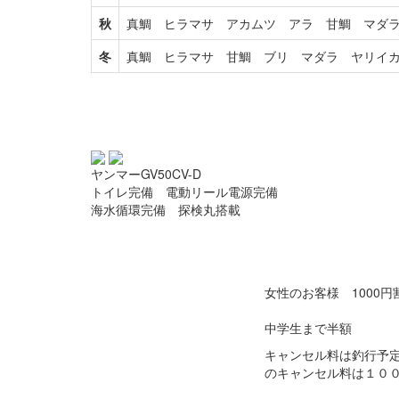
秋
真鯛 ヒラマサ アカムツ アラ 甘鯛 マダ
冬
真鯛 ヒラマサ 甘鯛 ブリ マダラ ヤリイ
ヤンマーGV50CV-D
トイレ完備 電動リール電源完備
海水循環完備 探検丸搭載
女性のお客様 1000円
中学生まで半額
キャンセル料は釣行予
のキャンセル料は１０