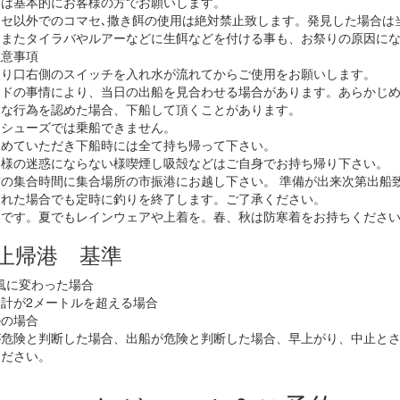
はは基本的にお客様の方でお願いします。
セ以外でのコマセ､撒き餌の使用は絶対禁止致します。発見した場合は
。またタイラバやルアーなどに生餌などを付ける事も、お祭りの原因に
注意事項
入り口右側のスイッチを入れ水が流れてからご使用をお願いします。
イドの事情により、当日の出船を見合わせる場合があります。あらかじ
険な行為を認めた場合、下船して頂くことがあります。
たシューズでは乗船できません。
とめていただき下船時には全て持ち帰って下さい。
客様の迷惑にならない様喫煙し吸殻などはご自身でお持ち帰り下さい。
の集合時間に集合場所の市振港にお越し下さい。 準備が出来次第出船
遅れた場合でも定時に釣りを終了します。ご了承ください。
いです。夏でもレインウェアや上着を。春、秋は防寒着をお持ちくださ
止帰港 基準
風に変わった場合
計が2メートルを超える場合
ルの場合
が危険と判断した場合、出船が危険と判断した場合、早上がり、中止と
ください。