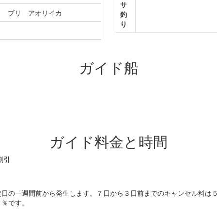
サ
ラ ブリ アオリイカ
釣
り
カ
ガイド船
ガイド料金と時間
割引
定日の一週間前から発生します。７日から３日前までのキャンセル料は
０％です。