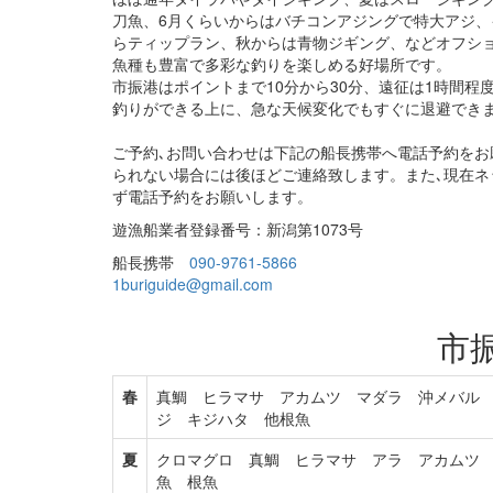
刀魚、6月くらいからはバチコンアジングで特大アジ、
らティップラン、秋からは青物ジギング、などオフシ
魚種も豊富で多彩な釣りを楽しめる好場所です。
市振港はポイントまで10分から30分、遠征は1時間程
釣りができる上に、急な天候変化でもすぐに退避でき
ご予約､お問い合わせは下記の船長携帯へ電話予約をお
られない場合には後ほどご連絡致します。また､現在ネ
ず電話予約をお願いします。
遊漁船業者登録番号：新潟第1073号
船長携帯
090-9761-5866
1buriguide@gmail.com
市
春
真鯛 ヒラマサ アカムツ マダラ 沖メバル
ジ キジハタ 他根魚
夏
クロマグロ 真鯛 ヒラマサ アラ アカムツ
魚 根魚