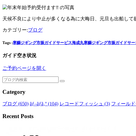
天候不良により中止が多くなる為に大晦日、元旦も出船して
カテゴリー:
ブログ
Tags :
寒鰤
ジギング
市振ガイドサービス
海成丸
寒鰤
ジギング
市振ガイドサー
ガイド空き状況
ご予約ページを開く
Category
ブログ
(650)
ãƒ–ãƒ­ã‚°
(104)
レコードフィッシュ
(3)
フィール
Recent Posts