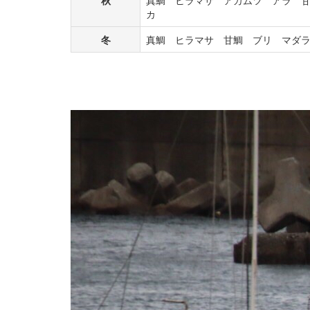
カ
冬
真鯛 ヒラマサ 甘鯛 ブリ マダ