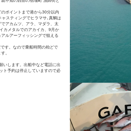
親不知の西部の宿場町 漁師街と
のポイントまで港から30分以内
キャスティングでヒラマサ､真鯛は
グでアカムツ、アラ、マダラ、太
イカメタルでのアカイカ、9月か
ョアルアーフィッシングで狙える
度です。なので乗船時間の殆どで
ます。
願いします。出船中など電話に出
ット予約は停止していますので必