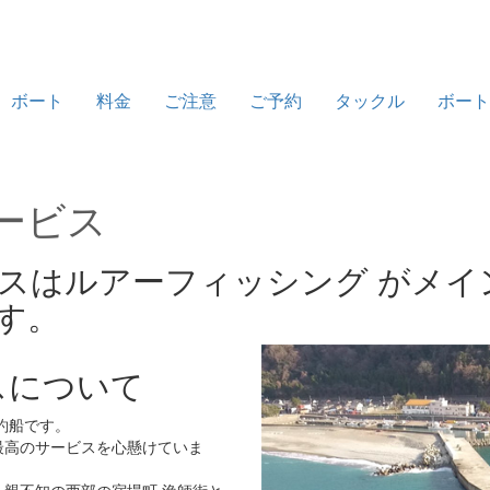
ボート
料金
ご注意
ご予約
タックル
ボート
スはルアーフィッシング がメイ
す。
スについて
釣船です。
最高のサービスを心懸けていま