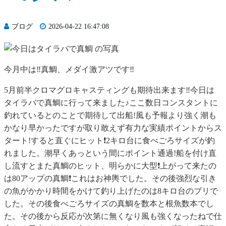
ブログ
2026-04-22 16:47:08
今月中は‼️真鯛、メダイ激アツです‼️
5月前半クロマグロキャスティングも期待出来ます‼️今日は
タイラバで真鯛に行って来ました♪ここ数日コンスタントに
釣れているとのことで期待して出船!風も予報より強く潮も
かなり早かったですが取り敢えず有力な実績ポイントからス
タート!すると直ぐにヒット❗️2キロ台に食べごろサイズが釣
れました。潮早くあっという間にポイント通過!船を付け直
し流すとまた真鯛のヒット、明らかに大型❗️上がって来たの
は80アップの真鯛❗️これはお神輿でした。その後強烈な引き
の魚がかかり時間をかけて釣り上げたのは8キロ台のブリで
した。その後食べごろサイズの真鯛を数本と根魚数本でし
た。その後から反応が次第に無くなり風も強くなったねで仕