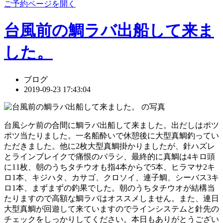
ご予約ページを開く
台風前の鯛ラバ出船して来ま
した。
ブログ
2019-09-23 17:43:04
台風シケ前の合間に鯛ラバ出船して来ました。出だしはポツ
ポツ当たりました。一名船酔いで休憩後に大型真鯛釣ってい
ただきました。他に2枚大型真鯛掛かりましたが、針ハズレ
とラインブレイクで痛恨のバラシ、最終的に真鯛は4キロ頭
に11枚、朝のうちタチウオも指4本からで5本、ヒラマサ2キ
ロ1本、キジハタ、カサゴ、クロソイ、連子鯛、シーバス3キ
ロ1本、まずまずの釣果でした。朝のうちタチウオが結構当
たりますので高額な鯛ラバはオススメしません。また、連日
大型真鯛が回遊して来ていますのでラインシステムと針先の
チェックをしっかりしてください。本日もありがとうござい