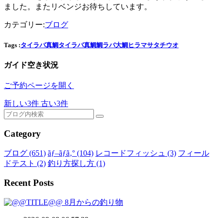
ました。またリベンジお待ちしています。
カテゴリー:
ブログ
Tags :
タイラバ
真鯛
タイラバ
真鯛
鯛ラバ
大鯛
ヒラマサ
タチウオ
ガイド空き状況
ご予約ページを開く
新しい3件
古い3件
Category
ブログ
(651)
ãƒ–ãƒ­ã‚°
(104)
レコードフィッシュ
(3)
フィール
ドテスト
(2)
釣り方探し方
(1)
Recent Posts
8月からの釣り物