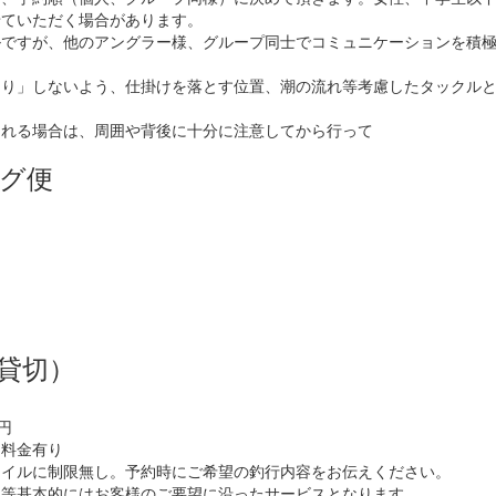
せていただく場合があります。
ルですが、他のアングラー様、グループ同士でコミュニケーションを積
つり」しないよう、仕掛けを落とす位置、潮の流れ等考慮したタックル
される場合は、周囲や背後に十分に注意してから行って
グ便
便
貸切）
0円
加料金有り
タイルに制限無し。予約時にご希望の釣行内容をお伝えください。
ア等基本的にはお客様のご要望に沿ったサービスとなります。