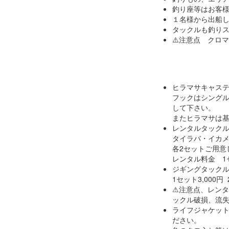
釣り座等はお客
１名様から出船
タックルも釣り
⚠️注意点 クロ
ヒラマサキャス
フックはシングル
して下さい。
またヒラマサは
レンタルタック
タイラバ・イカ
各2セットご用意
レンタル料金 1セ
ジギングタック
1セット3,000
⚠注意点、レンタ
ックル破損、流
ライフジャケッ
ださい。