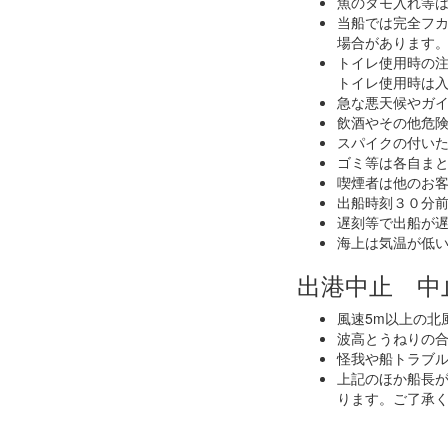
魚のタモ入れ等
当船では完全フカ
場合があります
トイレ使用時の
トイレ使用時は
急な悪天候やガ
飲酒やその他危
スパイクの付い
ゴミ等は各自ま
喫煙者は他のお
出船時刻３０分前
遅刻等で出船が
海上は気温が低
出港中止 中
風速5m以上の北
波高とうねりの合
怪我や船トラブ
上記のほか船長
ります。ご了承