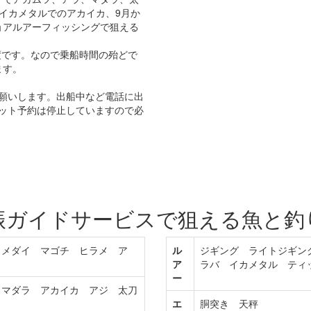
イカメタルでのアカイカ、9月か
ョアルアーフィッシングで狙える
度です。なので乗船時間の殆どで
ます。
願いします。出船中など電話に出
ット予約は停止していますので必
振ガイドサービスで狙える魚と釣
 メダイ マゴチ ヒラメ ア
ル
ジギング ライトジギン
ア
ラバ イカメタル ティ
ー
 マダラ アカイカ アジ 太刀
エ
胴突き 天秤