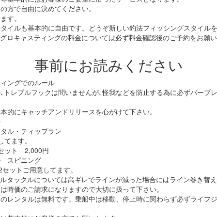
様の方で自由に決めてください。
します。
スタイルも基本的に自由です。どうぞ新しい釣法フィッシングスタイル
マグロキャスティングの料金については必ず料金確認後のご予約をお願
事前にお読みください
ティングでのルール
､トレプルフックは問いませんが､怪我などを防止する為に必ずバーブ
基本的にキャッチアンドリリースを心がけて下さい。
ル
メタル・ティップラン
してます。
ット 2,000円
ル スピニング
円 2セットご用意してます。
ルタックルについては高ギレでラインが減った場合にはライン巻き替えが
失は時価のご請求になりますので大切に扱って下さい。
トのレンタルは無料です。乗船中は移動、停止時に関わらず必ずライフ