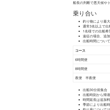
船長の判断で悪天候や
乗り合い
釣り物により最大
通常3名以上で出
1名様での出船希
遠征の場合、追
出船時間につい
コース
6時間便
8時間便
夜便 半夜便
出船30分前集合
出船時刻から帰港
時間延長は追加
季節により出船
釣り座について