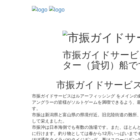
市振ガイドサービ
ター（貸切）船で
市振ガイドサービ
市振ガイドサービスはルアーフィッシング をメインの
アングラーの皆様がソルトゲームを満喫できるよう、
す。
市振は新潟県と富山県の県境付近。旧北陸街道の難所、
して栄えました。
市振沖は日本海側でも有数の漁場です。また、ほとんど
に行けます。釣り物としては春から12月いっぱいまで
ほぼ通年タイラバやタイジギング、夏はスロージギン