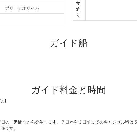
サ
ラ ブリ アオリイカ
釣
り
カ
ガイド船
ガイド料金と時間
割引
定日の一週間前から発生します。７日から３日前までのキャンセル料は
０％です。