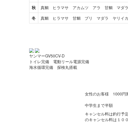
秋
真鯛 ヒラマサ アカムツ アラ 甘鯛 マダ
冬
真鯛 ヒラマサ 甘鯛 ブリ マダラ ヤリイ
ヤンマーGV50CV-D
トイレ完備 電動リール電源完備
海水循環完備 探検丸搭載
女性のお客様 1000円
中学生まで半額
キャンセル料は釣行予
のキャンセル料は１０