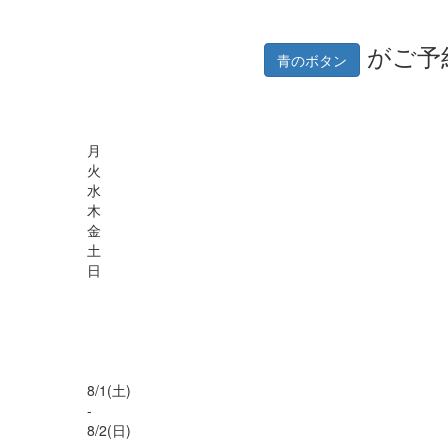
がご予
青のボタン
月
火
水
木
金
土
日
8/
1
(土)
-
8/
2
(日)