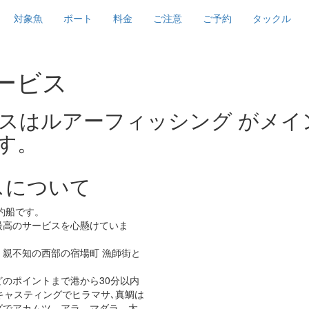
対象魚
ボート
料金
ご注意
ご予約
タックル
スはルアーフィッシング がメイ
す。
スについて
釣船です。
最高のサービスを心懸けていま
親不知の西部の宿場町 漁師街と
のポイントまで港から30分以内
キャスティングでヒラマサ､真鯛は
グでアカムツ、アラ、マダラ、太