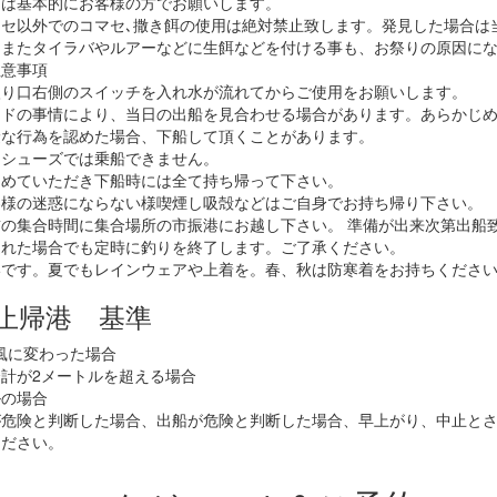
はは基本的にお客様の方でお願いします。
セ以外でのコマセ､撒き餌の使用は絶対禁止致します。発見した場合は
。またタイラバやルアーなどに生餌などを付ける事も、お祭りの原因に
注意事項
入り口右側のスイッチを入れ水が流れてからご使用をお願いします。
イドの事情により、当日の出船を見合わせる場合があります。あらかじ
険な行為を認めた場合、下船して頂くことがあります。
たシューズでは乗船できません。
とめていただき下船時には全て持ち帰って下さい。
客様の迷惑にならない様喫煙し吸殻などはご自身でお持ち帰り下さい。
の集合時間に集合場所の市振港にお越し下さい。 準備が出来次第出船
遅れた場合でも定時に釣りを終了します。ご了承ください。
いです。夏でもレインウェアや上着を。春、秋は防寒着をお持ちくださ
止帰港 基準
風に変わった場合
計が2メートルを超える場合
ルの場合
が危険と判断した場合、出船が危険と判断した場合、早上がり、中止と
ください。