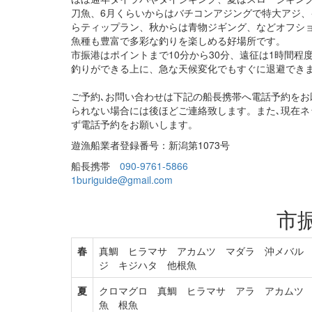
刀魚、6月くらいからはバチコンアジングで特大アジ、
らティップラン、秋からは青物ジギング、などオフシ
魚種も豊富で多彩な釣りを楽しめる好場所です。
市振港はポイントまで10分から30分、遠征は1時間程
釣りができる上に、急な天候変化でもすぐに退避でき
ご予約､お問い合わせは下記の船長携帯へ電話予約をお
られない場合には後ほどご連絡致します。また､現在ネ
ず電話予約をお願いします。
遊漁船業者登録番号：新潟第1073号
船長携帯
090-9761-5866
1buriguide@gmail.com
市
春
真鯛 ヒラマサ アカムツ マダラ 沖メバル
ジ キジハタ 他根魚
夏
クロマグロ 真鯛 ヒラマサ アラ アカムツ
魚 根魚