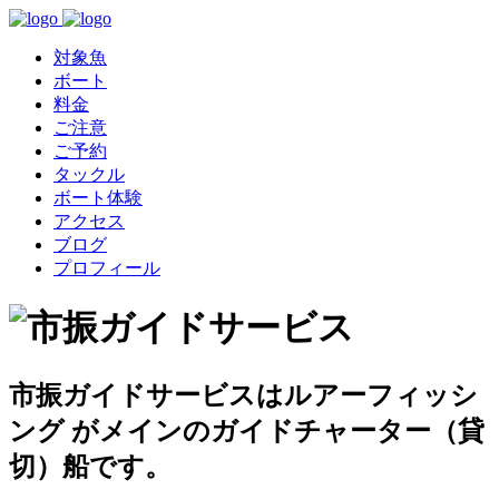
対象魚
ボート
料金
ご注意
ご予約
タックル
ボート体験
アクセス
ブログ
プロフィール
市振ガイドサービスはルアーフィッシ
ング がメインのガイドチャーター（貸
切）船です。