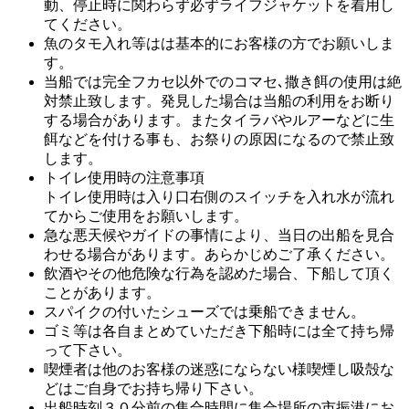
動、停止時に関わらず必ずライフジャケットを着用し
てください。
魚のタモ入れ等はは基本的にお客様の方でお願いしま
す。
当船では完全フカセ以外でのコマセ､撒き餌の使用は絶
対禁止致します。発見した場合は当船の利用をお断り
する場合があります。またタイラバやルアーなどに生
餌などを付ける事も、お祭りの原因になるので禁止致
します。
トイレ使用時の注意事項
トイレ使用時は入り口右側のスイッチを入れ水が流れ
てからご使用をお願いします。
急な悪天候やガイドの事情により、当日の出船を見合
わせる場合があります。あらかじめご了承ください。
飲酒やその他危険な行為を認めた場合、下船して頂く
ことがあります。
スパイクの付いたシューズでは乗船できません。
ゴミ等は各自まとめていただき下船時には全て持ち帰
って下さい。
喫煙者は他のお客様の迷惑にならない様喫煙し吸殻な
どはご自身でお持ち帰り下さい。
出船時刻３０分前の集合時間に集合場所の市振港にお