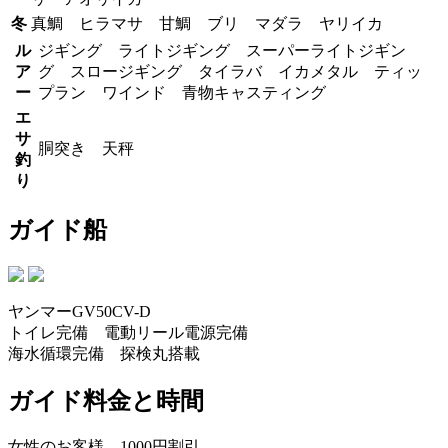
冬
真鯛 ヒラマサ 甘鯛 ブリ マダラ ヤリイカ
ル
ジギング ライトジギング スーパーライトジギン
ア
グ スロージギング タイラバ イカメタル ティッ
ー
プラン ワインド 青物キャスティング
エ
サ
胴突き 天秤
釣
り
ガイド船
ヤンマーGV50CV-D
トイレ完備 電動リール電源完備
海水循環完備 探検丸搭載
ガイド料金と時間
女性のお客様 1000円割引