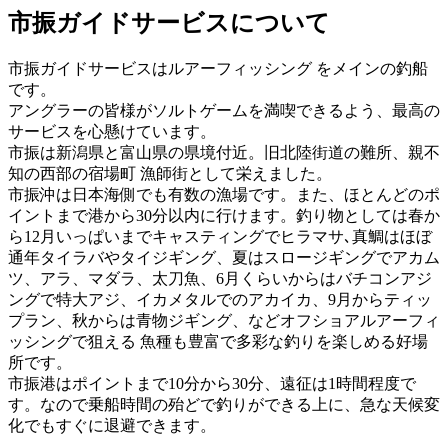
市振ガイドサービスについて
市振ガイドサービスはルアーフィッシング をメインの釣船
です。
アングラーの皆様がソルトゲームを満喫できるよう、最高の
サービスを心懸けています。
市振は新潟県と富山県の県境付近。旧北陸街道の難所、親不
知の西部の宿場町 漁師街として栄えました。
市振沖は日本海側でも有数の漁場です。また、ほとんどのポ
イントまで港から30分以内に行けます。釣り物としては春か
ら12月いっぱいまでキャスティングでヒラマサ､真鯛はほぼ
通年タイラバやタイジギング、夏はスロージギングでアカム
ツ、アラ、マダラ、太刀魚、6月くらいからはバチコンアジ
ングで特大アジ、イカメタルでのアカイカ、9月からティッ
プラン、秋からは青物ジギング、などオフショアルアーフィ
ッシングで狙える 魚種も豊富で多彩な釣りを楽しめる好場
所です。
市振港はポイントまで10分から30分、遠征は1時間程度で
す。なので乗船時間の殆どで釣りができる上に、急な天候変
化でもすぐに退避できます。