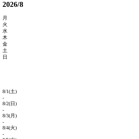
2026/8
月
火
水
木
金
土
日
8/
1
(土)
-
8/
2
(日)
-
8/
3
(月)
-
8/
4
(火)
-