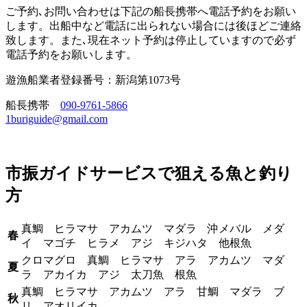
ご予約､お問い合わせは下記の船長携帯へ電話予約をお願い
します。出船中など電話に出られない場合には後ほどご連絡
致します。また､現在ネット予約は停止していますので必ず
電話予約をお願いします。
遊漁船業者登録番号：新潟第1073号
船長携帯
090-9761-5866
1buriguide@gmail.com
市振ガイドサービスで狙える魚と釣り
方
真鯛 ヒラマサ アカムツ マダラ 沖メバル メダ
春
イ マゴチ ヒラメ アジ キジハタ 他根魚
クロマグロ 真鯛 ヒラマサ アラ アカムツ マダ
夏
ラ アカイカ アジ 太刀魚 根魚
真鯛 ヒラマサ アカムツ アラ 甘鯛 マダラ ブ
秋
リ アオリイカ