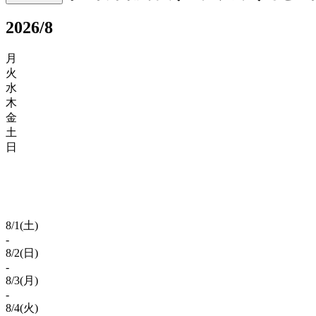
2026/8
月
火
水
木
金
土
日
8/
1
(土)
-
8/
2
(日)
-
8/
3
(月)
-
8/
4
(火)