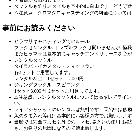
タックルも釣りスタイルも基本的に自由です。どうぞ新
⚠️注意点 クロマグロキャスティングの料金について
事前にお読みください
ヒラマサキャスティングでのルール
フックはシングル､トレプルフックは問いませんが､怪
またヒラマサは基本的にキャッチアンドリリースを心が
レンタルタックル
タイラバ・イカメタル・ティップラン
各2セットご用意してます。
レンタル料金 1セット 2,000円
ジギングタックル スピニング
1セット3,000円 2セットご用意してます。
⚠注意点、レンタルタックルについては高ギレでライン
い。
ライフジャケットのレンタルは無料です。乗船中は移
魚のタモ入れ等はは基本的にお客様の方でお願いします
当船では完全フカセ以外でのコマセ､撒き餌の使用は絶
も、お祭りの原因になるので禁止致します。