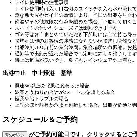
トイレ使用時の注意事項
トイレ使用時は入り口右側のスイッチを入れ水が流れて
急な悪天候やガイドの事情により、当日の出船を見合わ
飲酒やその他危険な行為を認めた場合、下船して頂くこ
スパイクの付いたシューズでは乗船できません。
ゴミ等は各自まとめていただき下船時には全て持ち帰っ
喫煙者は他のお客様の迷惑にならない様喫煙し吸殻など
出船時刻３０分前の集合時間に集合場所の市振港にお越
遅刻等で出船が遅れた場合でも定時に釣りを終了します
海上は気温が低いです。夏でもレインウェアや上着を。
出港中止 中止帰港 基準
風速5m以上の北風に変わった場合
波高とうねりの合計が2メートルを超える場合
怪我や船トラブルの場合
上記のほか船長が危険と判断した場合、出船が危険と判
スケジュール＆ご予約
がご予約可能日です。クリックするとご
青のボタン