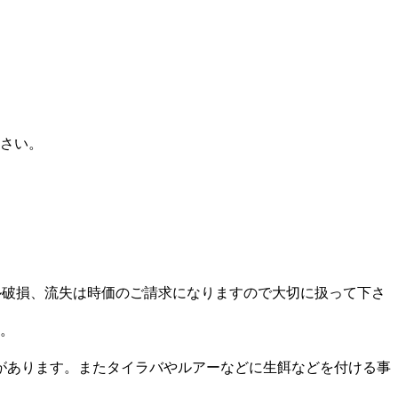
下さい。
クル破損、流失は時価のご請求になりますので大切に扱って下さ
い。
があります。またタイラバやルアーなどに生餌などを付ける事