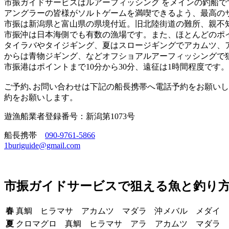
市振ガイドサービスはルアーフィッシング をメインの釣船で
アングラーの皆様がソルトゲームを満喫できるよう、最高の
市振は新潟県と富山県の県境付近。旧北陸街道の難所、親不
市振沖は日本海側でも有数の漁場です。また、ほとんどのポイ
タイラバやタイジギング、夏はスロージギングでアカムツ、
からは青物ジギング、などオフショアルアーフィッシングで
市振港はポイントまで10分から30分、遠征は1時間程度で
ご予約､お問い合わせは下記の船長携帯へ電話予約をお願い
約をお願いします。
遊漁船業者登録番号：新潟第1073号
船長携帯
090-9761-5866
1buriguide@gmail.com
市振ガイドサービスで狙える魚と釣り
春
真鯛 ヒラマサ アカムツ マダラ 沖メバル メダイ 
夏
クロマグロ 真鯛 ヒラマサ アラ アカムツ マダラ 