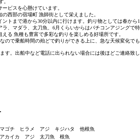
す。
サービスを心懸けています。
知の西部の宿場町 漁師街として栄えました。
ントまで港から30分以内に行けます。釣り物としては春から1
アラ、マダラ、太刀魚、6月くらいからはバチコンアジングで特
狙える 魚種も豊富で多彩な釣りを楽しめる好場所です。
す。なので乗船時間の殆どで釣りができる上に、急な天候変化で
します。出船中など電話に出られない場合には後ほどご連絡致し
方
マゴチ ヒラメ アジ キジハタ 他根魚
アカイカ アジ 太刀魚 根魚