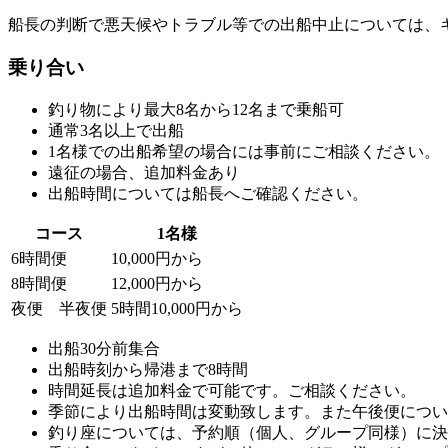
船長の判断で悪天候やトラブル等での出船中止については、
乗り合い
釣り物により最大8名から12名まで乗船可
通常3名以上で出船
1名様での出船希望の場合には事前にご相談ください。
遠征の場合、追加料金あり
出船時間については船長へご確認ください。
コース
1名様
6時間便
10,000円から
8時間便
12,000円から
夜便 半夜便
5時間10,000円から
出船30分前集合
出船時刻から帰港まで8時間
時間延長は追加料金で可能です。ご相談ください。
季節により出船時間は変動致します。また午後便につい
釣り座については、予約順（個人、グループ同様）に決