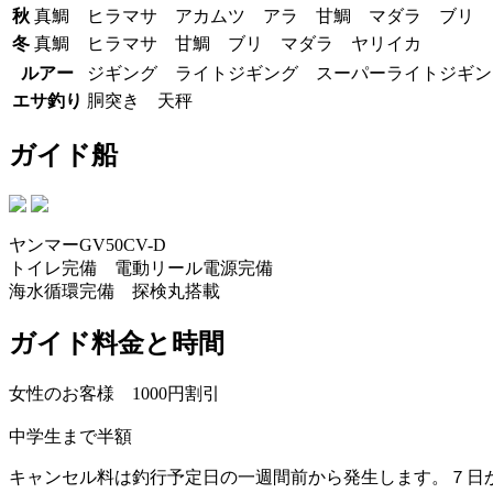
秋
真鯛 ヒラマサ アカムツ アラ 甘鯛 マダラ ブリ
冬
真鯛 ヒラマサ 甘鯛 ブリ マダラ ヤリイカ
ルアー
ジギング ライトジギング スーパーライトジギン
エサ釣り
胴突き 天秤
ガイド船
ヤンマーGV50CV-D
トイレ完備 電動リール電源完備
海水循環完備 探検丸搭載
ガイド料金と時間
女性のお客様 1000円割引
中学生まで半額
キャンセル料は釣行予定日の一週間前から発生します。７日