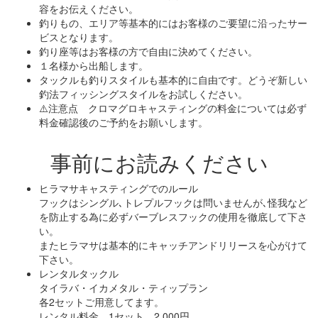
容をお伝えください。
釣りもの、エリア等基本的にはお客様のご要望に沿ったサー
ビスとなります。
釣り座等はお客様の方で自由に決めてください。
１名様から出船します。
タックルも釣りスタイルも基本的に自由です。どうぞ新しい
釣法フィッシングスタイルをお試しください。
⚠️注意点 クロマグロキャスティングの料金については必ず
料金確認後のご予約をお願いします。
事前にお読みください
ヒラマサキャスティングでのルール
フックはシングル､トレプルフックは問いませんが､怪我など
を防止する為に必ずバーブレスフックの使用を徹底して下さ
い。
またヒラマサは基本的にキャッチアンドリリースを心がけて
下さい。
レンタルタックル
タイラバ・イカメタル・ティップラン
各2セットご用意してます。
レンタル料金 1セット 2,000円