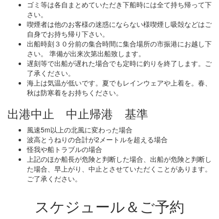
ゴミ等は各自まとめていただき下船時には全て持ち帰って下
さい。
喫煙者は他のお客様の迷惑にならない様喫煙し吸殻などはご
自身でお持ち帰り下さい。
出船時刻３０分前の集合時間に集合場所の市振港にお越し下
さい。 準備が出来次第出船致します。
遅刻等で出船が遅れた場合でも定時に釣りを終了します。ご
了承ください。
海上は気温が低いです。夏でもレインウェアや上着を。春、
秋は防寒着をお持ちください。
出港中止 中止帰港 基準
風速5m以上の北風に変わった場合
波高とうねりの合計が2メートルを超える場合
怪我や船トラブルの場合
上記のほか船長が危険と判断した場合、出船が危険と判断し
た場合、早上がり、中止とさせていただくことがあります。
ご了承ください。
スケジュール＆ご予約