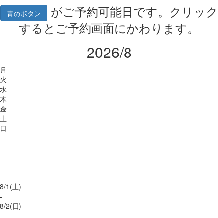
がご予約可能日です。クリック
青のボタン
するとご予約画面にかわります。
2026/8
月
火
水
木
金
土
日
8/
1
(土)
-
8/
2
(日)
-