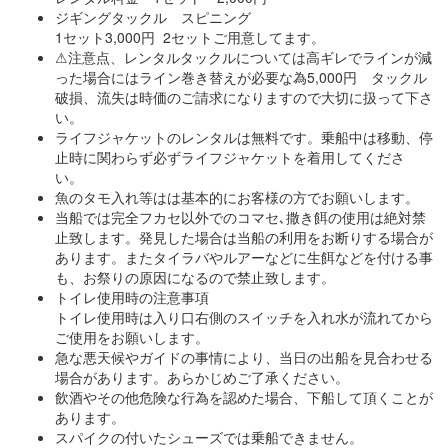
ジギングタックル スピニング
1セット3,000円 2セットご用意してます。
⚠注意点、レンタルタックルについては高ギレでラインが減
った場合にはライン巻き替えが必要な為5,000円 タックル
破損、流失は時価のご請求になりますので大切に扱って下さ
い。
ライフジャケットのレンタルは無料です。乗船中は移動、停
止時に関わらず必ずライフジャケットを着用してくださ
い。
魚のタモ入れ等はは基本的にお客様の方でお願いします。
当船では完全フカセ以外でのコマセ､撒き餌の使用は絶対禁
止致します。発見した場合は当船の利用をお断りする場合が
あります。またタイラバやルアーなどに生餌などを付ける事
も、お祭りの原因になるので禁止致します。
トイレ使用時の注意事項
トイレ使用時は入り口右側のスイッチを入れ水が流れてから
ご使用をお願いします。
急な悪天候やガイドの事情により、当日の出船を見合わせる
場合があります。あらかじめご了承ください。
飲酒やその他危険な行為を認めた場合、下船して頂くことが
あります。
スパイクの付いたシューズでは乗船できません。