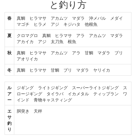
と釣り方
春
真鯛 ヒラマサ アカムツ マダラ 沖メバル メダイ
マゴチ ヒラメ アジ キジハタ 他根魚
夏
クロマグロ 真鯛 ヒラマサ アラ アカムツ マダラ
アカイカ アジ 太刀魚 根魚
秋
真鯛 ヒラマサ アカムツ アラ 甘鯛 マダラ ブリ
アオリイカ
冬
真鯛 ヒラマサ 甘鯛 ブリ マダラ ヤリイカ
ル
ジギング ライトジギング スーパーライトジギング ス
ア
ロージギング タイラバ イカメタル ティップラン ワ
ー
インド 青物キャスティング
エ
胴突き 天秤
サ
釣
り