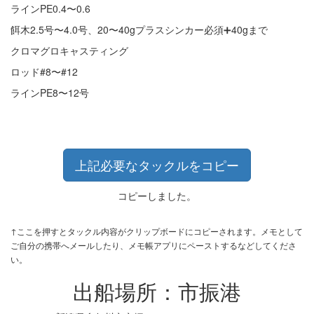
ラインPE0.4〜0.6
餌木2.5号〜4.0号、20〜40gプラスシンカー必須➕40gまで
クロマグロキャスティング
ロッド#8〜#12
ラインPE8〜12号
上記必要なタックルをコピー
コピーしました。
↑ここを押すとタックル内容がクリップボードにコピーされます。メモとして
ご自分の携帯へメールしたり、メモ帳アプリにペーストするなどしてくださ
い。
出船場所：市振港