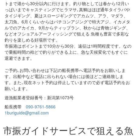
トまで港から30分以内に行けます。釣り物としては春から12月い
っぱいまでキャスティングでヒラマサ､真鯛はほぼ通年タイラバや
タイジギング、夏はスロージギングでアカムツ、アラ、マダラ、
太刀魚、6月くらいからはバチコンアジングで特大アジ、イカメタ
ルでのアカイカ、9月からティップラン、秋からは青物ジギング、
などオフショアルアーフィッシングで狙える 魚種も豊富で多彩な
釣りを楽しめる好場所です。
市振港はポイントまで10分から30分、遠征は1時間程度です。なの
で乗船時間の殆どで釣りができる上に、急な天候変化でもすぐに
退避できます。
ご予約､お問い合わせは下記の船長携帯へ電話予約をお願いしま
す。出船中など電話に出られない場合には後ほどご連絡致しま
す。また､現在ネット予約は停止していますので必ず電話予約をお
願いします。
遊漁船業者登録番号：新潟第1073号
船長携帯
090-9761-5866
1buriguide@gmail.com
市振ガイドサービスで狙える魚