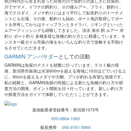
幼少時代から生まれ育った田舎の川で魚釣りの楽しさに目覚め、
川でヤマメ、イワナの餌釣り、その後ルアー、フライ、鯉釣り、
海でクロダイ、メジナ釣りにはまり平行して鮎友釣りのトーナメ
ントにも出場。その後、船釣りも始め、ボート免許取得してボー
トを所有してからはティップランとタイラバ、ジギングといった
ルアーフィッシングも経験してきました。淡水 海水 餌 ルアー 岸
釣り ボート釣り 多種多様な魚種の釣り方とに精通しています。モ
ンスター級ガイル市振の海ををいろんな釣り方で攻略する手助け
をさせていただきます。
GARMIN アンバサダー
としての活動
GARMINは魚探のテストを頻繁に行っています。テスト艇の母
港、新潟県市振港は水深600mを超える海域に10分ほどでいける上
に、90cmを超えるメダイや大鯛、ブリが釣れる有望な漁場です。
私の経験と、GARMIN魚探の性能による新たな魚種の釣り方や探
査方法の開発、ポイント開拓を日々行っています。新しい釣り方
や探査方法をガイドで体験していただくことができます。
遊漁船業者登録番号：新潟第1073号
050-6864-1060
船長携帯
090-9761-5866