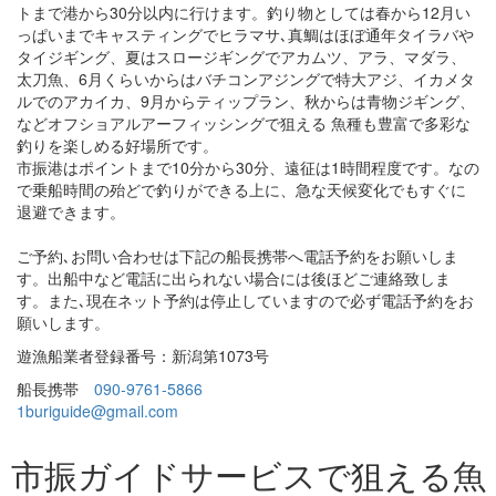
トまで港から30分以内に行けます。釣り物としては春から12月い
っぱいまでキャスティングでヒラマサ､真鯛はほぼ通年タイラバや
タイジギング、夏はスロージギングでアカムツ、アラ、マダラ、
太刀魚、6月くらいからはバチコンアジングで特大アジ、イカメタ
ルでのアカイカ、9月からティップラン、秋からは青物ジギング、
などオフショアルアーフィッシングで狙える 魚種も豊富で多彩な
釣りを楽しめる好場所です。
市振港はポイントまで10分から30分、遠征は1時間程度です。なの
で乗船時間の殆どで釣りができる上に、急な天候変化でもすぐに
退避できます。
ご予約､お問い合わせは下記の船長携帯へ電話予約をお願いしま
す。出船中など電話に出られない場合には後ほどご連絡致しま
す。また､現在ネット予約は停止していますので必ず電話予約をお
願いします。
遊漁船業者登録番号：新潟第1073号
船長携帯
090-9761-5866
1buriguide@gmail.com
市振ガイドサービスで狙える魚