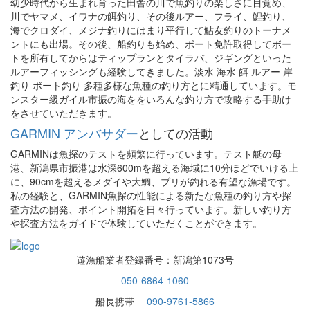
幼少時代から生まれ育った田舎の川で魚釣りの楽しさに目覚め、
川でヤマメ、イワナの餌釣り、その後ルアー、フライ、鯉釣り、
海でクロダイ、メジナ釣りにはまり平行して鮎友釣りのトーナメ
ントにも出場。その後、船釣りも始め、ボート免許取得してボー
トを所有してからはティップランとタイラバ、ジギングといった
ルアーフィッシングも経験してきました。淡水 海水 餌 ルアー 岸
釣り ボート釣り 多種多様な魚種の釣り方とに精通しています。モ
ンスター級ガイル市振の海ををいろんな釣り方で攻略する手助け
をさせていただきます。
GARMIN アンバサダー
としての活動
GARMINは魚探のテストを頻繁に行っています。テスト艇の母
港、新潟県市振港は水深600mを超える海域に10分ほどでいける上
に、90cmを超えるメダイや大鯛、ブリが釣れる有望な漁場です。
私の経験と、GARMIN魚探の性能による新たな魚種の釣り方や探
査方法の開発、ポイント開拓を日々行っています。新しい釣り方
や探査方法をガイドで体験していただくことができます。
遊漁船業者登録番号：新潟第1073号
050-6864-1060
船長携帯
090-9761-5866