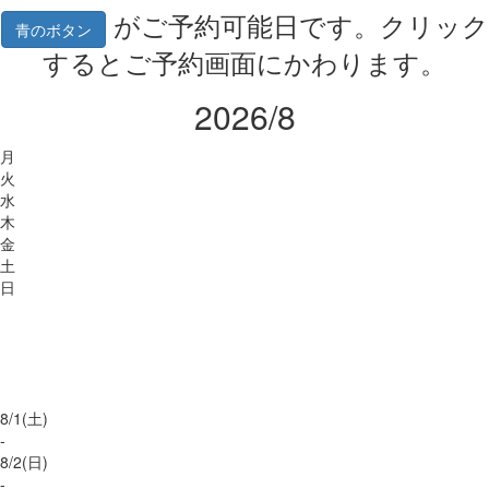
がご予約可能日です。クリック
青のボタン
するとご予約画面にかわります。
2026/8
月
火
水
木
金
土
日
8/
1
(土)
-
8/
2
(日)
-