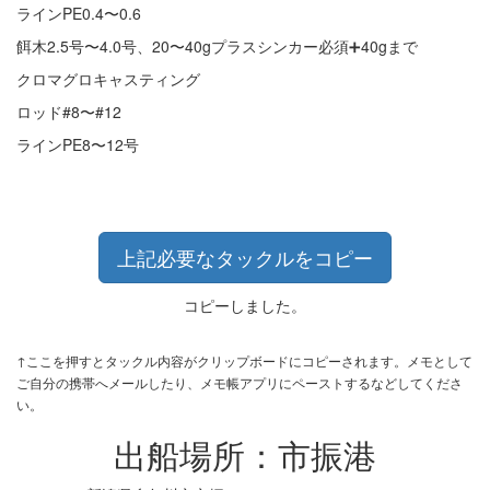
ラインPE0.4〜0.6
餌木2.5号〜4.0号、20〜40gプラスシンカー必須➕40gまで
クロマグロキャスティング
ロッド#8〜#12
ラインPE8〜12号
上記必要なタックルをコピー
コピーしました。
↑ここを押すとタックル内容がクリップボードにコピーされます。メモとして
ご自分の携帯へメールしたり、メモ帳アプリにペーストするなどしてくださ
い。
出船場所：市振港