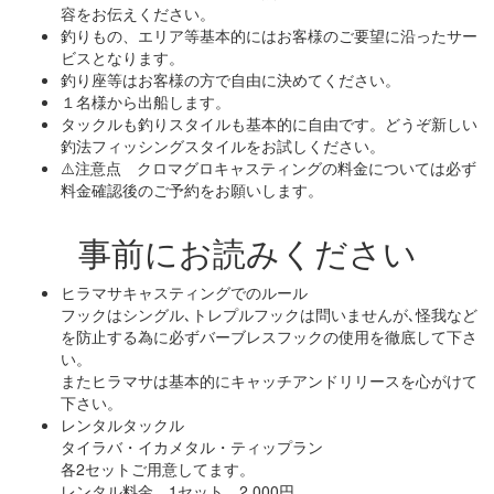
容をお伝えください。
釣りもの、エリア等基本的にはお客様のご要望に沿ったサー
ビスとなります。
釣り座等はお客様の方で自由に決めてください。
１名様から出船します。
タックルも釣りスタイルも基本的に自由です。どうぞ新しい
釣法フィッシングスタイルをお試しください。
⚠️注意点 クロマグロキャスティングの料金については必ず
料金確認後のご予約をお願いします。
事前にお読みください
ヒラマサキャスティングでのルール
フックはシングル､トレプルフックは問いませんが､怪我など
を防止する為に必ずバーブレスフックの使用を徹底して下さ
い。
またヒラマサは基本的にキャッチアンドリリースを心がけて
下さい。
レンタルタックル
タイラバ・イカメタル・ティップラン
各2セットご用意してます。
レンタル料金 1セット 2,000円