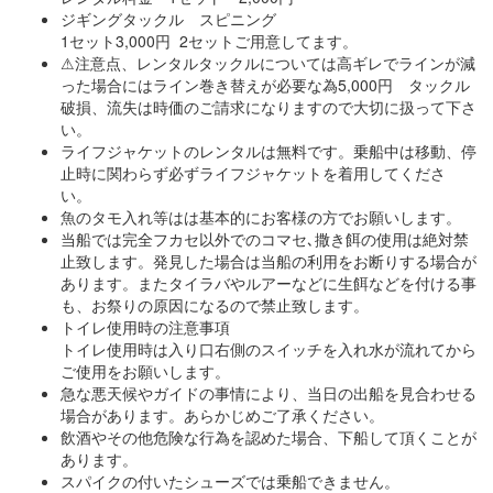
ジギングタックル スピニング
1セット3,000円 2セットご用意してます。
⚠注意点、レンタルタックルについては高ギレでラインが減
った場合にはライン巻き替えが必要な為5,000円 タックル
破損、流失は時価のご請求になりますので大切に扱って下さ
い。
ライフジャケットのレンタルは無料です。乗船中は移動、停
止時に関わらず必ずライフジャケットを着用してくださ
い。
魚のタモ入れ等はは基本的にお客様の方でお願いします。
当船では完全フカセ以外でのコマセ､撒き餌の使用は絶対禁
止致します。発見した場合は当船の利用をお断りする場合が
あります。またタイラバやルアーなどに生餌などを付ける事
も、お祭りの原因になるので禁止致します。
トイレ使用時の注意事項
トイレ使用時は入り口右側のスイッチを入れ水が流れてから
ご使用をお願いします。
急な悪天候やガイドの事情により、当日の出船を見合わせる
場合があります。あらかじめご了承ください。
飲酒やその他危険な行為を認めた場合、下船して頂くことが
あります。
スパイクの付いたシューズでは乗船できません。