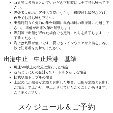
ゴミ等は各自まとめていただき下船時には全て持ち帰って下
さい。
喫煙者は他のお客様の迷惑にならない様喫煙し吸殻などはご
自身でお持ち帰り下さい。
出船時刻３０分前の集合時間に集合場所の市振港にお越し下
さい。 準備が出来次第出船致します。
遅刻等で出船が遅れた場合でも定時に釣りを終了します。ご
了承ください。
海上は気温が低いです。夏でもレインウェアや上着を。春、
秋は防寒着をお持ちください。
出港中止 中止帰港 基準
風速5m以上の北風に変わった場合
波高とうねりの合計が2メートルを超える場合
怪我や船トラブルの場合
上記のほか船長が危険と判断した場合、出船が危険と判断し
た場合、早上がり、中止とさせていただくことがあります。
ご了承ください。
スケジュール＆ご予約