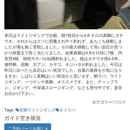
本日はライトジギングで出船、朝1投目から4.8 キロの真鯛にタチ
ウオ、それからはエソに邪魔され中々釣れず、あちこち移動しま
したが潮も無く苦戦しました。その後大移動して良い反応が見つ
かり終盤まで良く当たりました。結果真鯛は4.8キロ頭に7枚、内
良型4枚、他特大サバが結構釣れました。他はタチウオ指4.5本、
連呼鯛、花鯛、大アジ、カサゴ、キジハタが釣れました。今日は
昨日に比べたら反応はいい状況でした。台風の進路をが気になり
ますが、しばらく真鯛はいい状況かと思います。鯛ラバ、ライト
ジギング、一つテンヤ真鯛、オススメです。また、ティップラ
ン、ジギング、中深場スロージギング、なども受付中です。是非
お出かけ下さい。
カテゴリー:
ブログ
Tags :
真鯛ライトジギング
タイラバ
ガイド空き状況
ご予約ページを開く