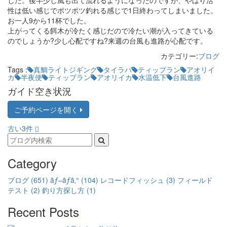
した。後半少し風も出て流れるようになったのですが、やはり活
性は低い感じでポツポツ釣れる感じで1日終わってしまいました。
お一人9から11杯でした。
上がってくる餌木が冷たく感じだので冷たい潮が入ってきている
のでしょうか?少し心配ですね?来週の台風も進路が心配です。
カテゴリー:
ブログ
Tags :
真鯛ライトジギング
タイラバ
ティップラン
アオリイ
カ
半夜便
ティップラン
アオリイカ
水温低下
台風進路
ガイド空き状況
ご予約ページを開く
古い3件
Category
ブログ
(651)
ãƒ–ãƒ­ã‚°
(104)
レコードフィッシュ
(3)
フィールド
テスト
(2)
釣り方探し方
(1)
Recent Posts