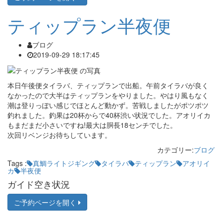
ティップラン半夜便
ブログ
2019-09-29 18:17:45
本日午後便タイラバ、ティップランで出船。午前タイラバが良く
なかったので大半はティップランをやりました。やはり風もなく
潮は登りっぽい感じでほとんど動かず。苦戦しましたがポツポツ
釣れました。釣果は20杯からで40杯渋い状況でした。アオリイカ
もまだまだ小さいですね!最大は胴長18センチでした。
次回リベンジお待ちしています。
カテゴリー:
ブログ
Tags :
真鯛ライトジギング
タイラバ
ティップラン
アオリイ
カ
半夜便
ガイド空き状況
ご予約ページを開く